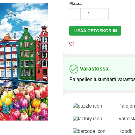
Määrä
1
LISÄÄ OSTOSKORIIN
Varastossa
Palapelien lukumäärä varasto
Palojen
Valmist
Koodi: