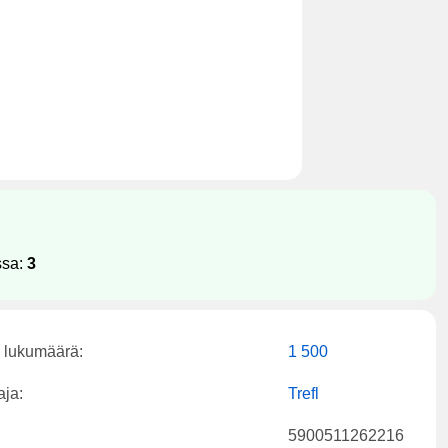
ssa:
3
 lukumäärä:
1 500
aja:
Trefl
5900511262216