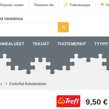
/
Kirjaudu sisään
Tilauksen tila
Tukkukauppa
To
iä varastossa
AIHEALUEET
TEKIJÄT
TUOTEMERKIT
TYYPIT
ux
Colorful Amsterdam
9,50 €