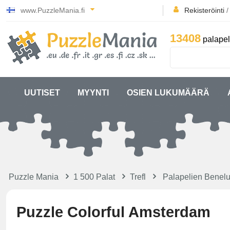
www.PuzzleMania.fi
Rekisteröinti
13408
palapel
UUTISET
MYYNTI
OSIEN LUKUMÄÄRÄ
Puzzle Mania
1 500 Palat
Trefl
Palapelien Benel
Puzzle Colorful Amsterdam