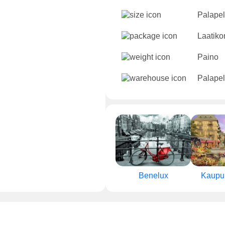
Palapeli
Laatikon
Paino
Palapel
Benelux
Kaupun