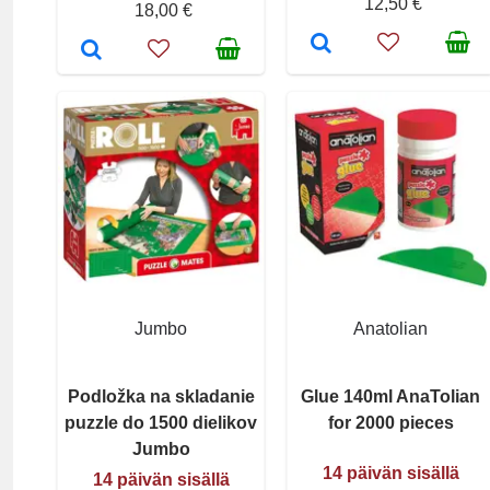
12,50 €
18,00 €
Jumbo
Anatolian
Podložka na skladanie
Glue 140ml AnaTolian
puzzle do 1500 dielikov
for 2000 pieces
Jumbo
14 päivän sisällä
14 päivän sisällä