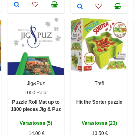
Jig&Puz
Trefl
1000 Palat
Puzzle Roll Mat up to
Hit the Sorter puzzle
1000 pieces Jig & Puz
Varastossa (5)
Varastossa (23)
14,00 €
13,50 €