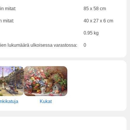
n mitat:
85 x 58 cm
 mitat:
40 x 27 x 6 cm
0.95 kg
ien lukumäärä ulkoisessa varastossa:
0
kikatuja
Kukat