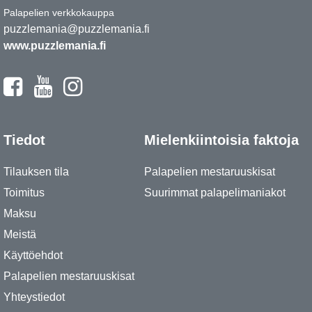
Palapelien verkkokauppa
puzzlemania@puzzlemania.fi
www.puzzlemania.fi
Tiedot
Mielenkiintoisia faktoja
Tilauksen tila
Palapelien mestaruuskisat
Toimitus
Suurimmat palapelimaniakot
Maksu
Meistä
Käyttöehdot
Palapelien mestaruuskisat
Yhteystiedot