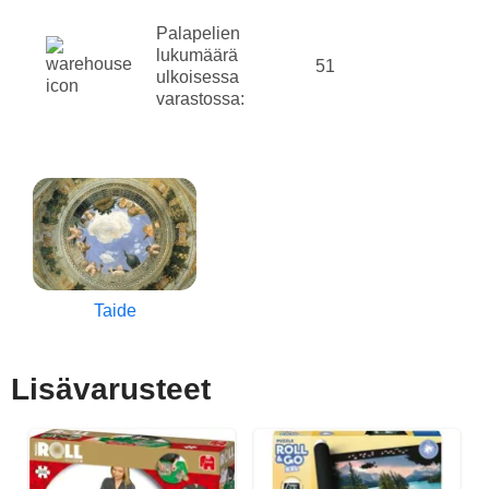
Palapelien
lukumäärä
51
ulkoisessa
varastossa:
Taide
Lisävarusteet