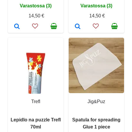
Varastossa (3)
Varastossa (3)
14,50 €
14,50 €
Trefl
Jig&Puz
Lepidlo na puzzle Trefl
Spatula for spreading
70ml
Glue 1 piece