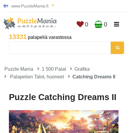
www.PuzzleMania.fi
0
0
13331
palapeliä varastossa
Puzzle Mania
1 500 Palat
Grafika
Palapelien Talot, huoneet
Catching Dreams II
Puzzle Catching Dreams II