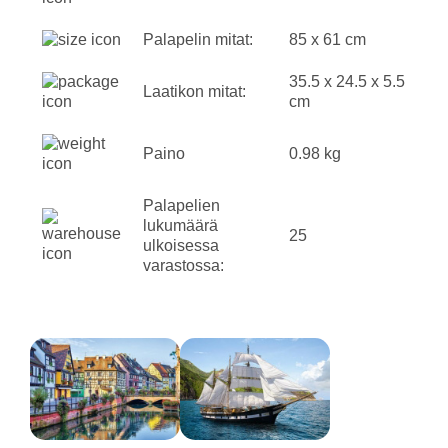
Palapelin mitat:
85 x 61 cm
35.5 x 24.5 x 5.5
Laatikon mitat:
cm
Paino
0.98 kg
Palapelien
lukumäärä
25
ulkoisessa
varastossa: