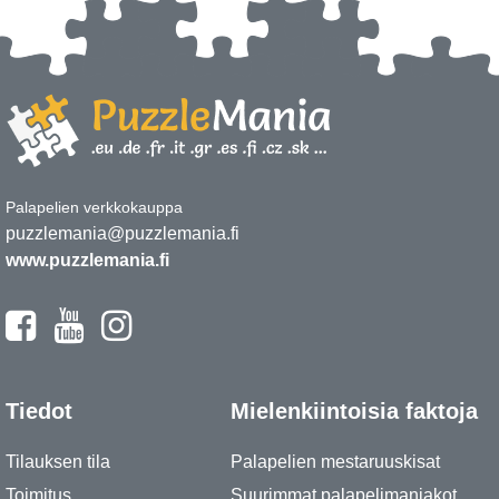
Palapelien verkkokauppa
puzzlemania@puzzlemania.fi
www.puzzlemania.fi
Tiedot
Mielenkiintoisia faktoja
Tilauksen tila
Palapelien mestaruuskisat
Toimitus
Suurimmat palapelimaniakot