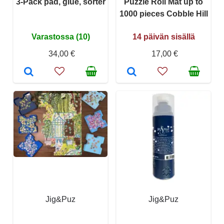
3-Pack pad, glue, sorter
Puzzle Roll Mat up to
1000 pieces Cobble Hill
Varastossa (10)
14 päivän sisällä
34,00 €
17,00 €
Jig&Puz
Jig&Puz