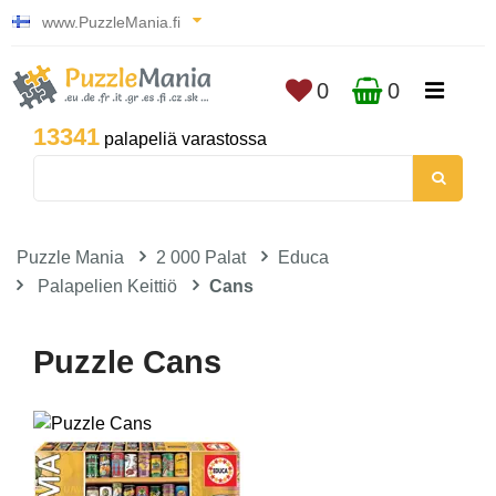
www.PuzzleMania.fi
0
0
13341
palapeliä varastossa
Puzzle Mania
2 000 Palat
Educa
Palapelien Keittiö
Cans
Puzzle Cans