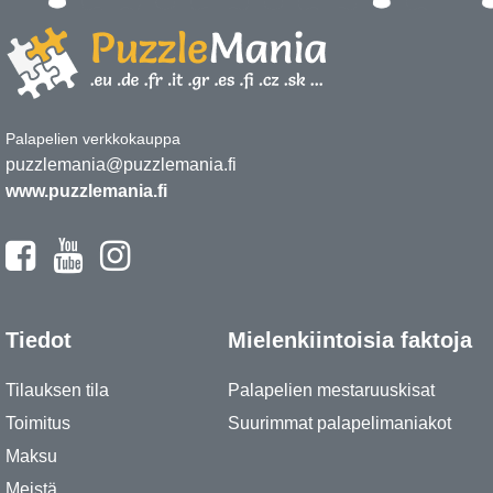
Palapelien verkkokauppa
puzzlemania@puzzlemania.fi
www.puzzlemania.fi
Tiedot
Mielenkiintoisia faktoja
Tilauksen tila
Palapelien mestaruuskisat
Toimitus
Suurimmat palapelimaniakot
Maksu
Meistä