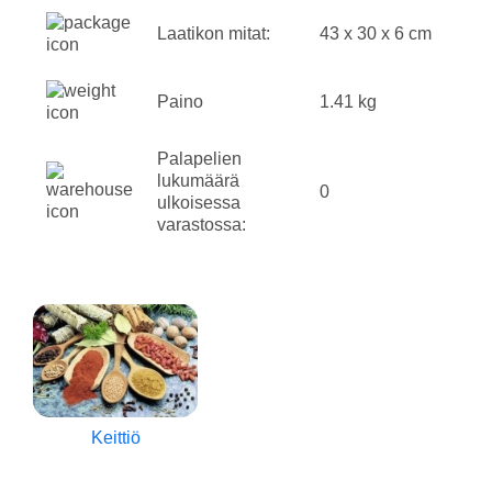
Laatikon mitat:
43 x 30 x 6 cm
Paino
1.41 kg
Palapelien
lukumäärä
0
ulkoisessa
varastossa:
Keittiö