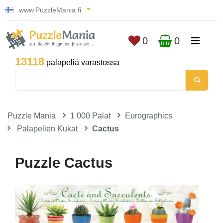
www.PuzzleMania.fi
0
0
13118
palapeliä varastossa
Puzzle Mania
1 000 Palat
Eurographics
Palapelien Kukat
Cactus
Puzzle Cactus