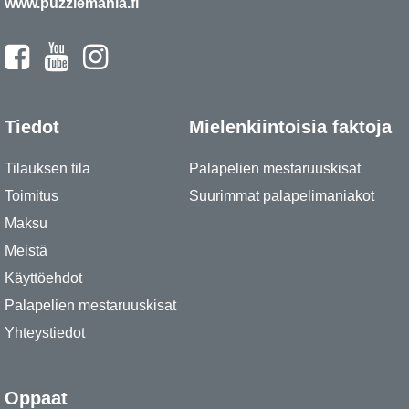
www.puzzlemania.fi
Tiedot
Mielenkiintoisia faktoja
Tilauksen tila
Palapelien mestaruuskisat
Toimitus
Suurimmat palapelimaniakot
Maksu
Meistä
Käyttöehdot
Palapelien mestaruuskisat
Yhteystiedot
Oppaat