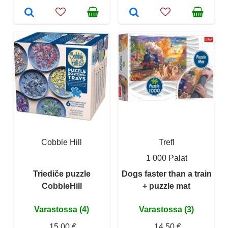
Cobble Hill
Trefl
1 000 Palat
Triediče puzzle
Dogs faster than a train
CobbleHill
+ puzzle mat
Varastossa (4)
Varastossa (3)
15,00 €
14,50 €