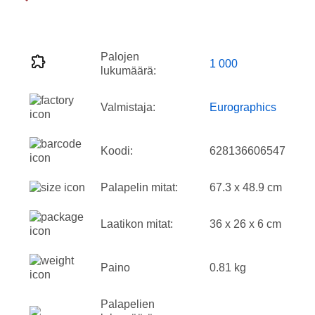
Palojen
1 000
lukumäärä:
Valmistaja:
Eurographics
Koodi:
628136606547
Palapelin mitat:
67.3 x 48.9 cm
Laatikon mitat:
36 x 26 x 6 cm
Paino
0.81 kg
Palapelien