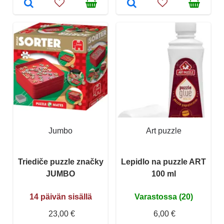
Jumbo
Art puzzle
Triediče puzzle značky
Lepidlo na puzzle ART
JUMBO
100 ml
14 päivän sisällä
Varastossa (20)
23,00 €
6,00 €