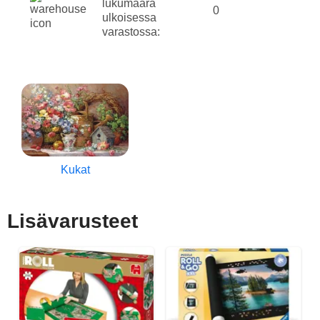
lukumäärä
0
ulkoisessa
varastossa:
Kukat
Lisävarusteet