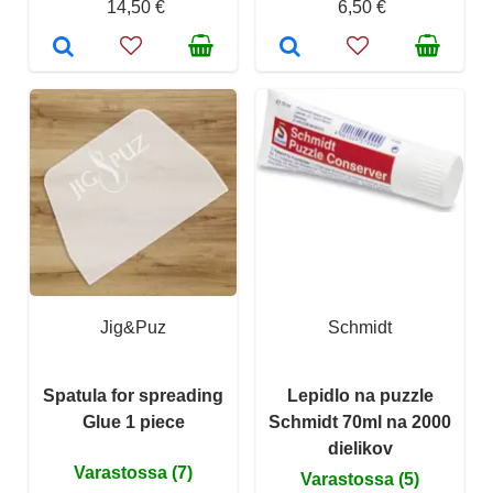
14,50 €
6,50 €
Jig&Puz
Schmidt
Spatula for spreading
Lepidlo na puzzle
Glue 1 piece
Schmidt 70ml na 2000
dielikov
Varastossa (7)
Varastossa (5)