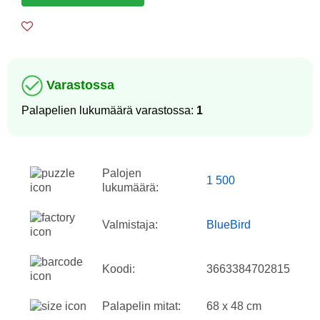
Varastossa
Palapelien lukumäärä varastossa:
1
Palojen
1 500
lukumäärä:
Valmistaja:
BlueBird
Koodi:
3663384702815
Palapelin mitat:
68 x 48 cm