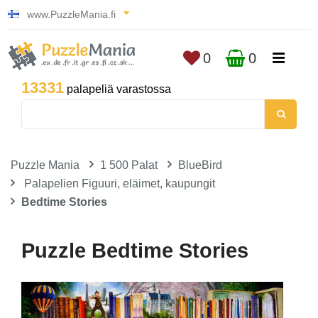
www.PuzzleMania.fi
0
0
13331
palapeliä varastossa
Puzzle Mania
1 500 Palat
BlueBird
Palapelien Figuuri, eläimet, kaupungit
Bedtime Stories
Puzzle Bedtime Stories