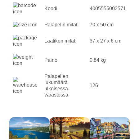
Koodi:
4005555003571
Palapelin mitat:
70 x 50 cm
Laatikon mitat:
37 x 27 x 6 cm
Paino
0.84 kg
Palapelien
lukumäärä
126
ulkoisessa
varastossa: