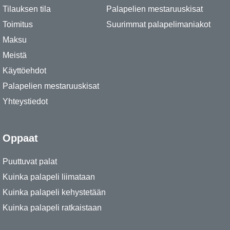
Tilauksen tila
Palapelien mestaruuskisat
Toimitus
Suurimmat palapelimaniakot
Maksu
Meistä
Käyttöehdot
Palapelien mestaruuskisat
Yhteystiedot
Oppaat
Puuttuvat palat
Kuinka palapeli liimataan
Kuinka palapeli kehystetään
Kuinka palapeli ratkaistaan