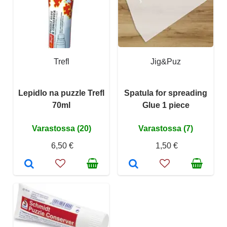
Trefl
Jig&Puz
Lepidlo na puzzle Trefl
Spatula for spreading
70ml
Glue 1 piece
Varastossa (20)
Varastossa (7)
6,50 €
1,50 €