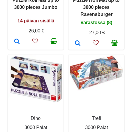
Puzzle Roll Mat up to
Puzzle Roll Mat up to
3000 pieces Jumbo
3000 pieces
Ravensburger
14 päivän sisällä
Varastossa (8)
26,00 €
27,00 €
Dino
Trefl
3000 Palat
3000 Palat