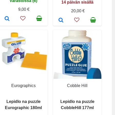
Varastossa (6)
14 päivän sisällä
9,00 €
20,00 €
Eurographics
Cobble Hill
Lepidlo na puzzle
Lepidlo na puzzle
Eurographic 180ml
CobbleHill 177ml