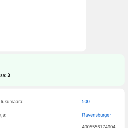
ssa:
3
 lukumäärä:
500
aja:
Ravensburger
4005556174904