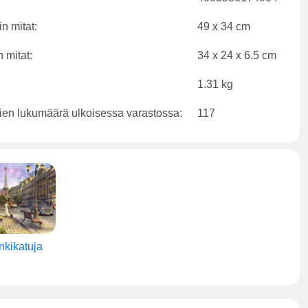
n mitat:
49 x 34 cm
 mitat:
34 x 24 x 6.5 cm
1.31 kg
ien lukumäärä ulkoisessa varastossa:
117
kikatuja