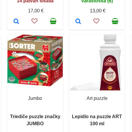
14 päivän sisällä
Varastossa (6)
17,00 €
13,00 €
Jumbo
Art puzzle
Triediče puzzle značky
Lepidlo na puzzle ART
JUMBO
100 ml