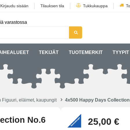
/
Kirjaudu sisään
Tilauksen tila
Tukkukauppa
To
iä varastossa
AIHEALUEET
TEKIJÄT
TUOTEMERKIT
TYYPIT
 Figuuri, eläimet, kaupungit
4x500 Happy Days Collectio
ection No.6
25,00 €