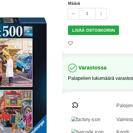
Määrä
1
LISÄÄ OSTOSKORIIN
Varastossa
Palapelien lukumäärä varasto
Palojen
Valmist
Koodi: