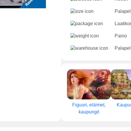
Palapeli
Laatikon
Paino
Palapel
Figuuri, eläimet,
Kaupun
kaupungit