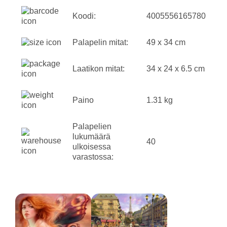
Koodi:
4005556165780
Palapelin mitat:
49 x 34 cm
Laatikon mitat:
34 x 24 x 6.5 cm
Paino
1.31 kg
Palapelien
lukumäärä
40
ulkoisessa
varastossa: