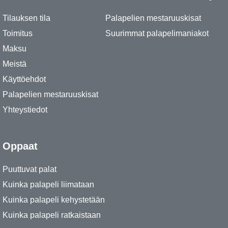
Tilauksen tila
Palapelien mestaruuskisat
Toimitus
Suurimmat palapelimaniakot
Maksu
Meistä
Käyttöehdot
Palapelien mestaruuskisat
Yhteystiedot
Oppaat
Puuttuvat palat
Kuinka palapeli liimataan
Kuinka palapeli kehystetään
Kuinka palapeli ratkaistaan