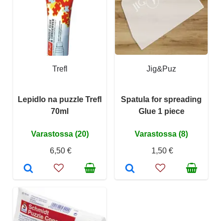
Trefl
Jig&Puz
Lepidlo na puzzle Trefl
Spatula for spreading
70ml
Glue 1 piece
Varastossa (20)
Varastossa (8)
6,50 €
1,50 €