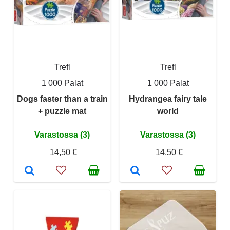
Trefl
Trefl
1 000 Palat
1 000 Palat
Dogs faster than a train
Hydrangea fairy tale
+ puzzle mat
world
Varastossa (3)
Varastossa (3)
14,50 €
14,50 €