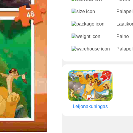
Palapeli
Laatikon
Paino
Palapel
Leijonakuningas