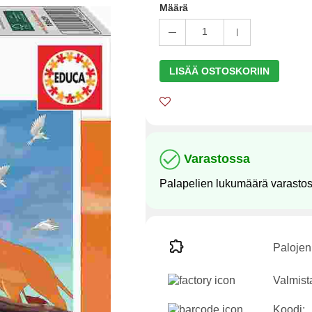
Määrä
1
LISÄÄ OSTOSKORIIN
Varastossa
Palapelien lukumäärä varasto
Palojen
Valmist
Koodi: