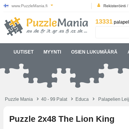
www.PuzzleMania.fi
Rekisteröinti
13331
palapel
UUTISET
MYYNTI
OSIEN LUKUMÄÄRÄ
Puzzle Mania
40 - 99 Palat
Educa
Palapelien Le
Puzzle 2x48 The Lion King