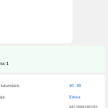
ssa:
1
 lukumäärä:
40 - 99
aja:
Educa
8412668186293