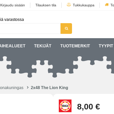
/
Kirjaudu sisään
Tilauksen tila
Tukkukauppa
To
iä varastossa
AIHEALUEET
TEKIJÄT
TUOTEMERKIT
TYYPIT
ijonakuningas
2x48 The Lion King
8,00 €