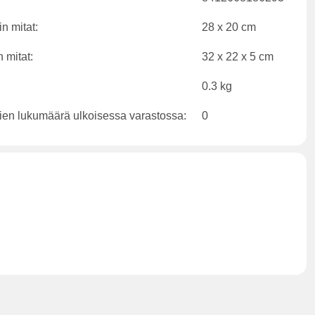
n mitat:
28 x 20 cm
 mitat:
32 x 22 x 5 cm
0.3 kg
ien lukumäärä ulkoisessa varastossa:
0