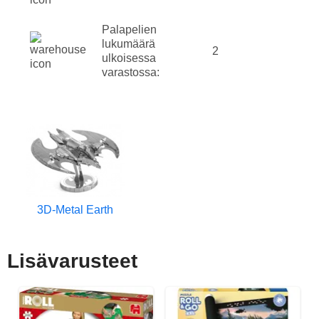
Palapelien
lukumäärä
2
ulkoisessa
varastossa:
3D-Metal Earth
Lisävarusteet