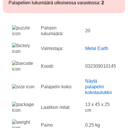
Palapelien lukumäärä ulkoisessa varastossa:
2
Palojen
20
lukumäärä:
Valmistaja:
Metal Earth
Koodi:
032309010145
Näytä
Palapelin koko:
palapelin
kokotaulukko
13 x 45 x 25
Laatikon mitat:
cm
Paino
0.25 kg