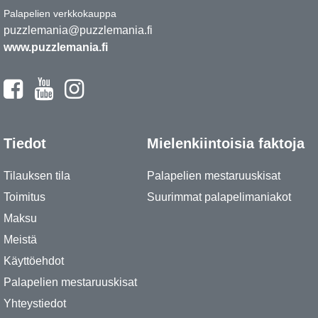
Palapelien verkkokauppa
puzzlemania@puzzlemania.fi
www.puzzlemania.fi
Tiedot
Mielenkiintoisia faktoja
Tilauksen tila
Palapelien mestaruuskisat
Toimitus
Suurimmat palapelimaniakot
Maksu
Meistä
Käyttöehdot
Palapelien mestaruuskisat
Yhteystiedot