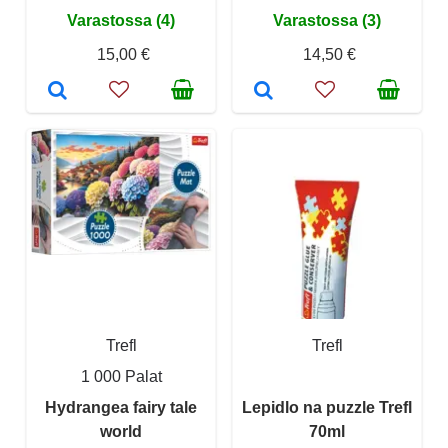
Varastossa (4)
Varastossa (3)
15,00 €
14,50 €
Trefl
Trefl
1 000 Palat
Hydrangea fairy tale
Lepidlo na puzzle Trefl
world
70ml