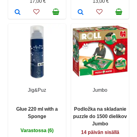
17,00 €
13,00 €
Jig&Puz
Jumbo
Glue 220 ml with a
Podložka na skladanie
Sponge
puzzle do 1500 dielikov
Jumbo
Varastossa (6)
14 päivän sisällä