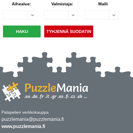
Aihealue:
Valmistaja:
Malli
Palapelien verkkokauppa
puzzlemania@puzzlemania.fi
www.puzzlemania.fi