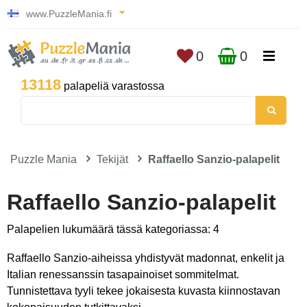
www.PuzzleMania.fi
0
0
13118
palapeliä varastossa
Puzzle Mania
Tekijät
Raffaello Sanzio-palapelit
Raffaello Sanzio-palapelit
Palapelien lukumäärä tässä kategoriassa: 4
Raffaello Sanzio-aiheissa yhdistyvät madonnat, enkelit ja
Italian renessanssin tasapainoiset sommitelmat.
Tunnistettava tyyli tekee jokaisesta kuvasta kiinnostavan