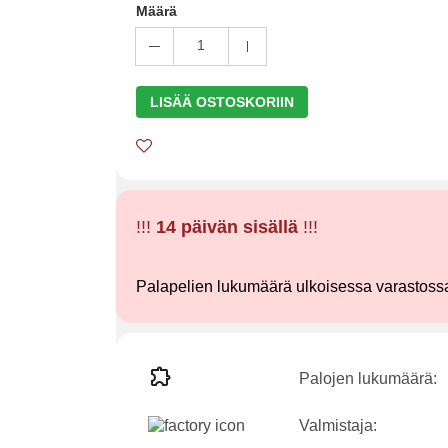
Määrä
1
LISÄÄ OSTOSKORIIN
!!!
14 päivän sisällä
!!!
Palapelien lukumäärä ulkoisessa varastoss
Palojen lukumäärä:
Valmistaja: