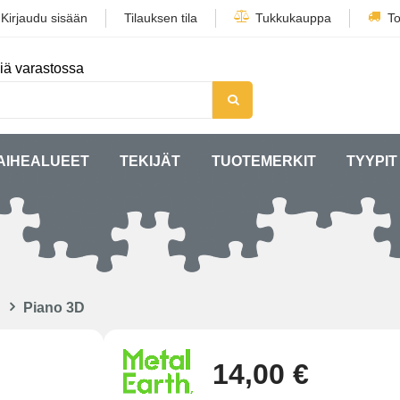
/
Kirjaudu sisään
Tilauksen tila
Tukkukauppa
To
iä varastossa
AIHEALUEET
TEKIJÄT
TUOTEMERKIT
TYYPIT
Piano 3D
14,00 €