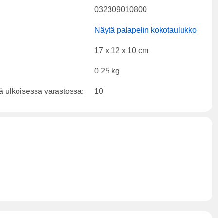
032309010800
Näytä palapelin kokotaulukko
17 x 12 x 10 cm
0.25 kg
ä ulkoisessa varastossa:
10