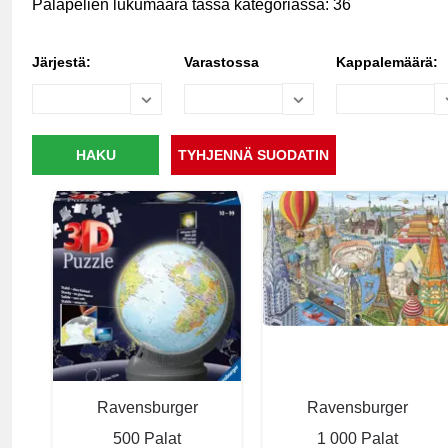
Palapelien lukumäärä tässä kategoriassa: 36
Järjestä:
Varastossa
Kappalemäärä:
Ravensburger
Ravensburger
500 Palat
1 000 Palat