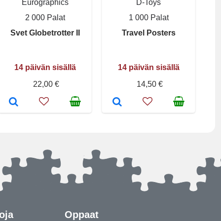
Eurographics
D-Toys
2 000 Palat
1 000 Palat
Svet Globetrotter II
Travel Posters
14 päivän sisällä
14 päivän sisällä
22,00 €
14,50 €
oja
Oppaat