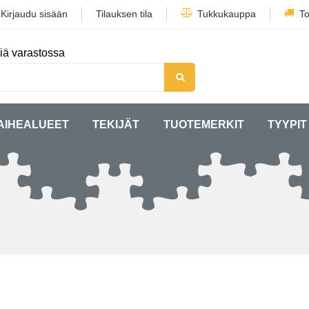
/
Kirjaudu sisään
Tilauksen tila
Tukkukauppa
To
iä varastossa
AIHEALUEET
TEKIJÄT
TUOTEMERKIT
TYYPIT