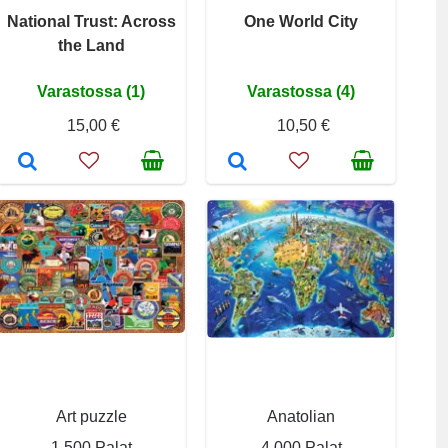
National Trust: Across
One World City
the Land
Varastossa (1)
Varastossa (4)
15,00 €
10,50 €
Art puzzle
Anatolian
1 500 Palat
4 000 Palat