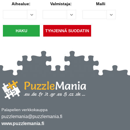
Aihealue:
Valmistaja:
Malli
Palapelien verkkokauppa
puzzlemania@puzzlemania.fi
www.puzzlemania.fi