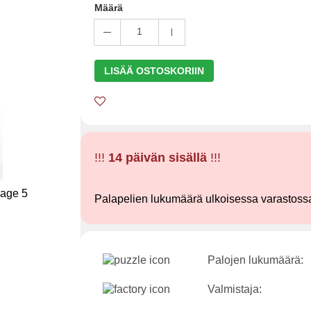
Määrä
1
LISÄÄ OSTOSKORIIN
!!!
14 päivän sisällä
!!!
Palapelien lukumäärä ulkoisessa varastoss
Palojen lukumäärä:
Valmistaja: