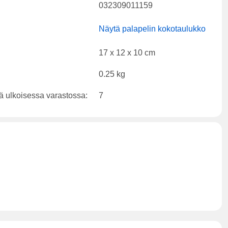
032309011159
Näytä palapelin kokotaulukko
17 x 12 x 10 cm
0.25 kg
ä ulkoisessa varastossa:
7