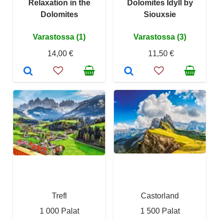
Relaxation in the
Dolomites Idyll by
Dolomites
Siouxsie
Varastossa (1)
Varastossa (3)
14,00 €
11,50 €
Trefl
Castorland
1 000 Palat
1 500 Palat