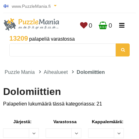
www.PuzzleMania.fi
0
0
13209
palapeliä varastossa
Puzzle Mania
Aihealueet
Dolomiittien
Dolomiittien
Palapelien lukumäärä tässä kategoriassa: 21
Järjestä:
Varastossa
Kappalemäärä: