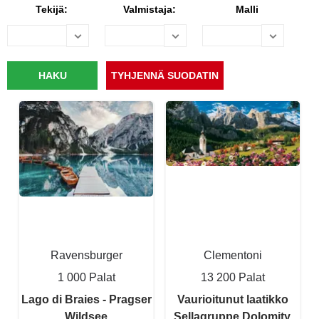
Tekijä:
Valmistaja:
Malli
Ravensburger
Clementoni
1 000 Palat
13 200 Palat
Lago di Braies - Pragser
Vaurioitunut laatikko
Wildsee
Sellagruppe Dolomity,