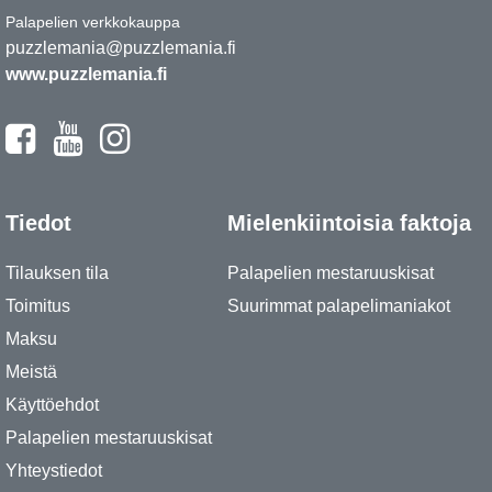
Palapelien verkkokauppa
puzzlemania@puzzlemania.fi
www.puzzlemania.fi
Tiedot
Mielenkiintoisia faktoja
Tilauksen tila
Palapelien mestaruuskisat
Toimitus
Suurimmat palapelimaniakot
Maksu
Meistä
Käyttöehdot
Palapelien mestaruuskisat
Yhteystiedot