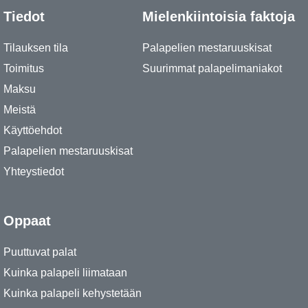
Tiedot
Mielenkiintoisia faktoja
Tilauksen tila
Palapelien mestaruuskisat
Toimitus
Suurimmat palapelimaniakot
Maksu
Meistä
Käyttöehdot
Palapelien mestaruuskisat
Yhteystiedot
Oppaat
Puuttuvat palat
Kuinka palapeli liimataan
Kuinka palapeli kehystetään