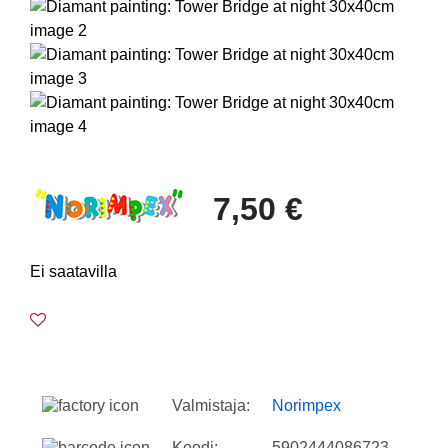
7,50 €
Ei saatavilla
Valmistaja:
Norimpex
Koodi:
5902444086723