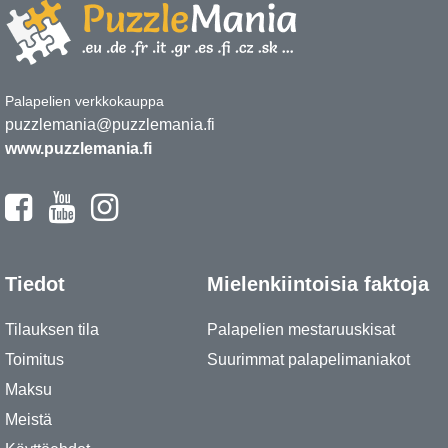
Palapelien verkkokauppa
puzzlemania@puzzlemania.fi
www.puzzlemania.fi
Tiedot
Mielenkiintoisia faktoja
Tilauksen tila
Palapelien mestaruuskisat
Toimitus
Suurimmat palapelimaniakot
Maksu
Meistä