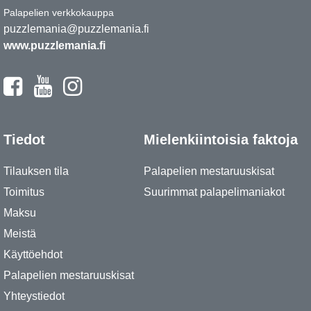
Palapelien verkkokauppa
puzzlemania@puzzlemania.fi
www.puzzlemania.fi
Tiedot
Mielenkiintoisia faktoja
Tilauksen tila
Palapelien mestaruuskisat
Toimitus
Suurimmat palapelimaniakot
Maksu
Meistä
Käyttöehdot
Palapelien mestaruuskisat
Yhteystiedot