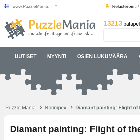
www.PuzzleMania.fi
Rekisteröinti
13213
palapel
UUTISET
MYYNTI
OSIEN LUKUMÄÄRÄ
Puzzle Mania
Norimpex
Diamant painting: Flight o
Diamant painting: Flight of t