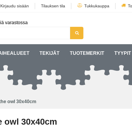
/
Kirjaudu sisään
Tilauksen tila
Tukkukauppa
To
iä varastossa
AIHEALUEET
TEKIJÄT
TUOTEMERKIT
TYYPIT
f the owl 30x40cm
he owl 30x40cm