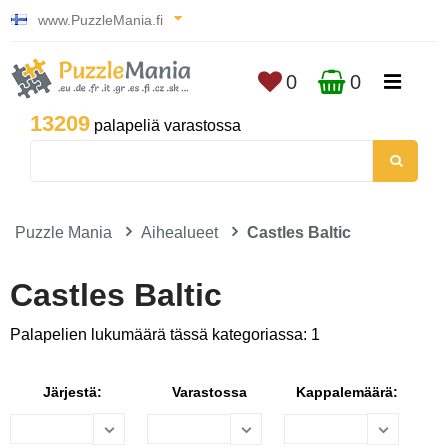
www.PuzzleMania.fi
0
0
13209
palapeliä varastossa
Puzzle Mania
Aihealueet
Castles Baltic
Castles Baltic
Palapelien lukumäärä tässä kategoriassa: 1
Järjestä:
Varastossa
Kappalemäärä: