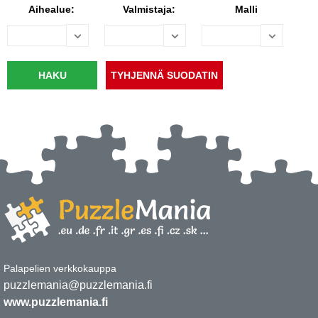
Aihealue:
Valmistaja:
Malli
Palapelien verkkokauppa
puzzlemania@puzzlemania.fi
www.puzzlemania.fi