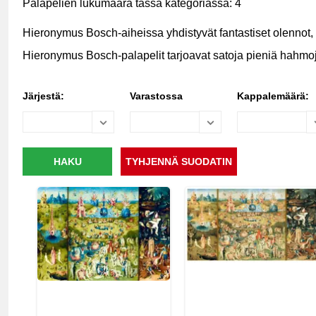
Palapelien lukumäärä tässä kategoriassa: 4
Hieronymus Bosch-aiheissa yhdistyvät fantastiset olennot, s
Hieronymus Bosch-palapelit tarjoavat satoja pieniä hahmoja 
Järjestä:
Varastossa
Kappalemäärä: