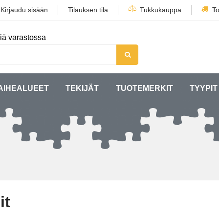
/
Kirjaudu sisään
Tilauksen tila
Tukkukauppa
To
iä varastossa
AIHEALUEET
TEKIJÄT
TUOTEMERKIT
TYYPIT
it