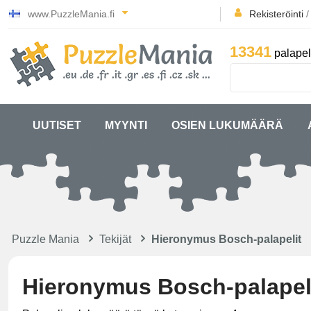
www.PuzzleMania.fi
Rekisteröinti
13341
palapel
UUTISET
MYYNTI
OSIEN LUKUMÄÄRÄ
Puzzle Mania
Tekijät
Hieronymus Bosch-palapelit
Hieronymus Bosch-palapel