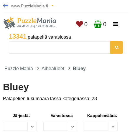
www.PuzzleMania.fi
0
0
13341
palapeliä varastossa
Puzzle Mania
Aihealueet
Bluey
Bluey
Palapelien lukumäärä tässä kategoriassa: 23
Järjestä:
Varastossa
Kappalemäärä: