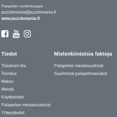
Palapelien verkkokauppa
puzzlemania@puzzlemania.fi
www.puzzlemania.fi
Tiedot
Mielenkiintoisia faktoja
Tilauksen tila
Palapelien mestaruuskisat
Toimitus
Suurimmat palapelimaniakot
Maksu
Meistä
Käyttöehdot
Palapelien mestaruuskisat
Yhteystiedot