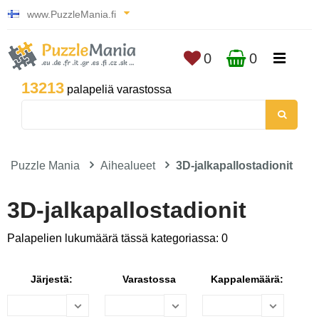
www.PuzzleMania.fi
0
0
13213
palapeliä varastossa
Puzzle Mania
Aihealueet
3D-jalkapallostadionit
3D-jalkapallostadionit
Palapelien lukumäärä tässä kategoriassa: 0
Järjestä:
Varastossa
Kappalemäärä: