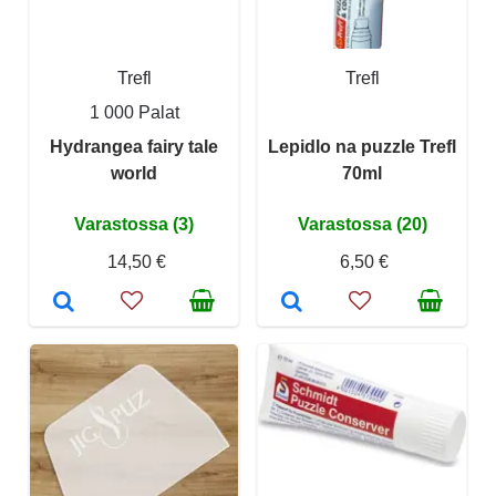
Trefl
Trefl
1 000 Palat
Hydrangea fairy tale
Lepidlo na puzzle Trefl
world
70ml
Varastossa (3)
Varastossa (20)
14,50 €
6,50 €