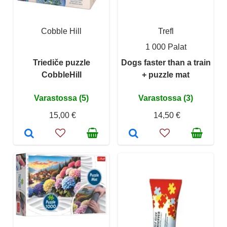
Cobble Hill
Trefl
1 000 Palat
Triediče puzzle
Dogs faster than a train
CobbleHill
+ puzzle mat
Varastossa (5)
Varastossa (3)
15,00 €
14,50 €