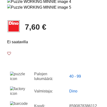
7,60 €
Ei saatavilla
Palojen
40 - 99
lukumäärä:
Valmistaja:
Dino
Koodi:
8590878386112