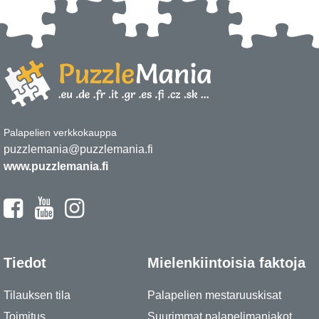
Palapelien verkkokauppa
puzzlemania@puzzlemania.fi
www.puzzlemania.fi
Tiedot
Mielenkiintoisia faktoja
Tilauksen tila
Palapelien mestaruuskisat
Toimitus
Suurimmat palapelimaniakot