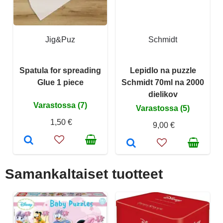
Jig&Puz
Schmidt
Spatula for spreading
Lepidlo na puzzle
Glue 1 piece
Schmidt 70ml na 2000
dielikov
Varastossa (7)
Varastossa (5)
1,50 €
9,00 €
Samankaltaiset tuotteet