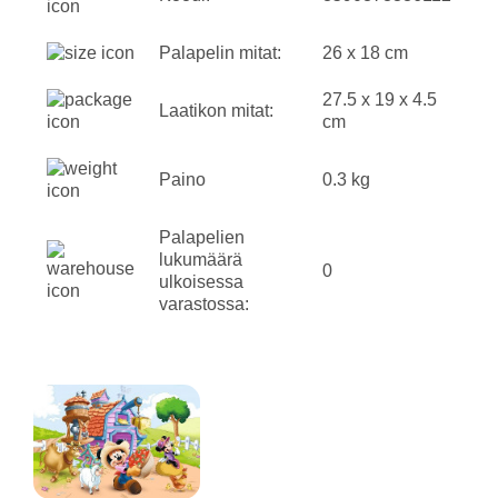
Palapelin mitat:
26 x 18 cm
27.5 x 19 x 4.5
Laatikon mitat:
cm
Paino
0.3 kg
Palapelien
lukumäärä
0
ulkoisessa
varastossa: