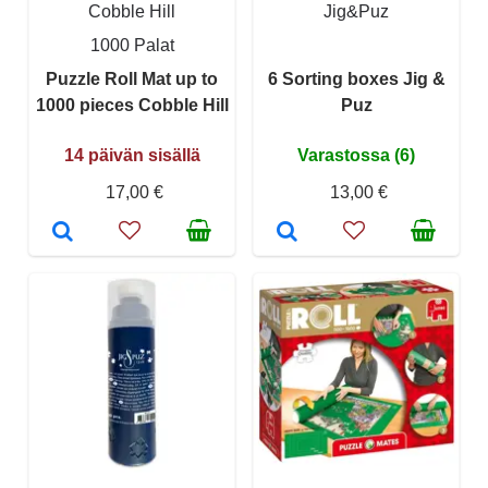
Cobble Hill
Jig&Puz
1000 Palat
Puzzle Roll Mat up to
6 Sorting boxes Jig &
1000 pieces Cobble Hill
Puz
14 päivän sisällä
Varastossa (6)
17,00 €
13,00 €