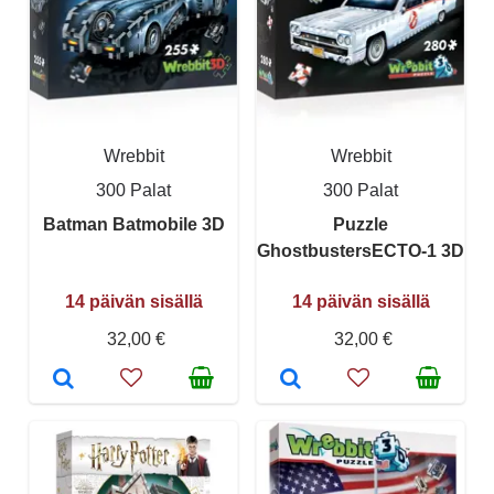
Wrebbit
Wrebbit
300 Palat
300 Palat
Batman Batmobile 3D
Puzzle
GhostbustersECTO-1 3D
14 päivän sisällä
14 päivän sisällä
32,00 €
32,00 €