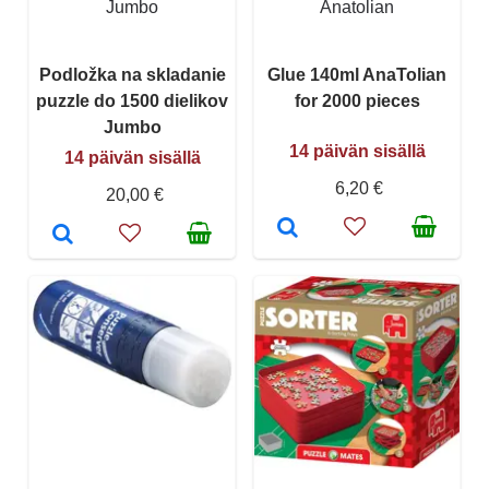
Jumbo
Anatolian
Podložka na skladanie
Glue 140ml AnaTolian
puzzle do 1500 dielikov
for 2000 pieces
Jumbo
14 päivän sisällä
14 päivän sisällä
6,20 €
20,00 €