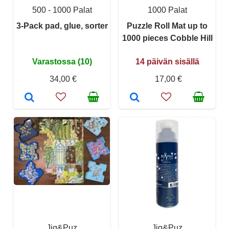
500 - 1000 Palat
1000 Palat
3-Pack pad, glue, sorter
Puzzle Roll Mat up to
1000 pieces Cobble Hill
Varastossa (10)
14 päivän sisällä
34,00 €
17,00 €
Jig&Puz
Jig&Puz