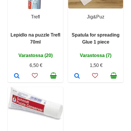
Trefl
Jig&Puz
Lepidlo na puzzle Trefl
Spatula for spreading
70ml
Glue 1 piece
Varastossa (20)
Varastossa (7)
6,50 €
1,50 €