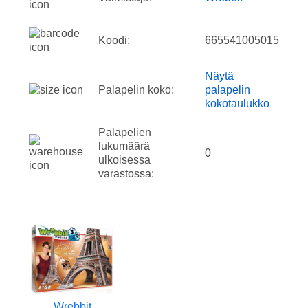
Koodi:
665541005015
Näytä
Palapelin koko:
palapelin
kokotaulukko
Palapelien
lukumäärä
0
ulkoisessa
varastossa:
Wrebbit