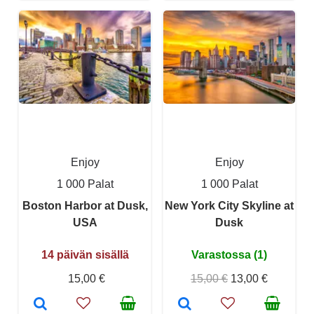
Enjoy
Enjoy
1 000 Palat
1 000 Palat
Boston Harbor at Dusk,
New York City Skyline at
USA
Dusk
14 päivän sisällä
Varastossa (1)
15,00 €
15,00 €
13,00 €