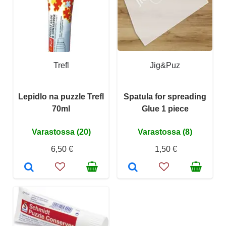
Trefl
Jig&Puz
Lepidlo na puzzle Trefl
Spatula for spreading
70ml
Glue 1 piece
Varastossa (20)
Varastossa (8)
6,50 €
1,50 €