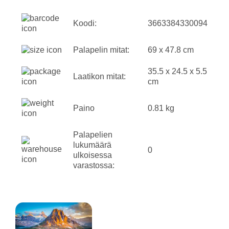
Koodi:
3663384330094
Palapelin mitat:
69 x 47.8 cm
35.5 x 24.5 x 5.5
Laatikon mitat:
cm
Paino
0.81 kg
Palapelien
lukumäärä
0
ulkoisessa
varastossa: