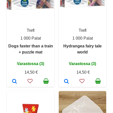
Trefl
Trefl
1 000 Palat
1 000 Palat
Dogs faster than a train
Hydrangea fairy tale
+ puzzle mat
world
Varastossa (3)
Varastossa (3)
14,50 €
14,50 €