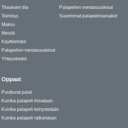
Tilauksen tila
Palapelien mestaruuskisat
Toimitus
Suurimmat palapelimaniakot
Maksu
Meistä
Käyttöehdot
Palapelien mestaruuskisat
Yhteystiedot
Oppaat
Puuttuvat palat
Kuinka palapeli liimataan
Kuinka palapeli kehystetään
Kuinka palapeli ratkaistaan