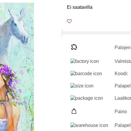
Ei saatavilla
Palojen
Valmist
Koodi:
Palapeli
Laatikon
Paino
Palapel