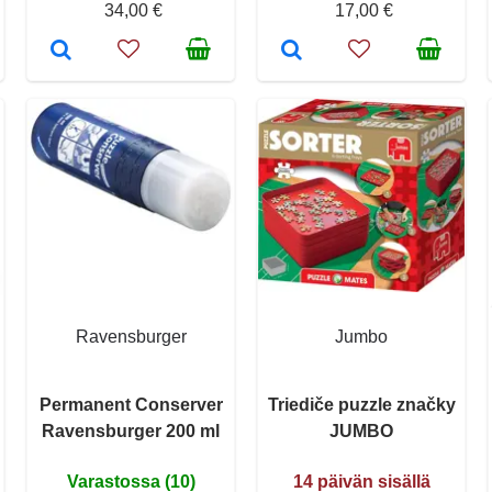
34,00 €
17,00 €
Ravensburger
Jumbo
Permanent Conserver
Triediče puzzle značky
Ravensburger 200 ml
JUMBO
Varastossa (10)
14 päivän sisällä