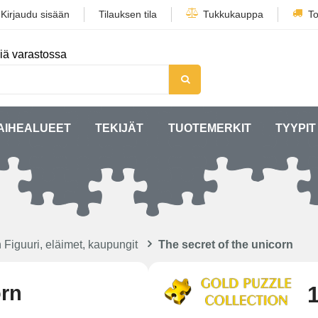
/
Kirjaudu sisään
Tilauksen tila
Tukkukauppa
To
iä varastossa
AIHEALUEET
TEKIJÄT
TUOTEMERKIT
TYYPIT
 Figuuri, eläimet, kaupungit
The secret of the unicorn
orn