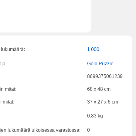
 lukumäärä:
1 000
aja:
Gold Puzzle
8699375061239
n mitat:
68 x 48 cm
 mitat:
37 x 27 x 6 cm
0.83 kg
ien lukumäärä ulkoisessa varastossa:
0