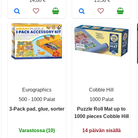
14,00 €
13,50 €
Eurographics
Cobble Hill
500 - 1000 Palat
1000 Palat
3-Pack pad, glue, sorter
Puzzle Roll Mat up to
1000 pieces Cobble Hill
Varastossa (10)
14 päivän sisällä