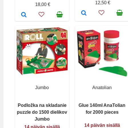
12,50 €
18,00 €
Jumbo
Anatolian
Podložka na skladanie
Glue 140ml AnaTolian
puzzle do 1500 dielikov
for 2000 pieces
Jumbo
14 päivän sisällä
14 päivän sisällä