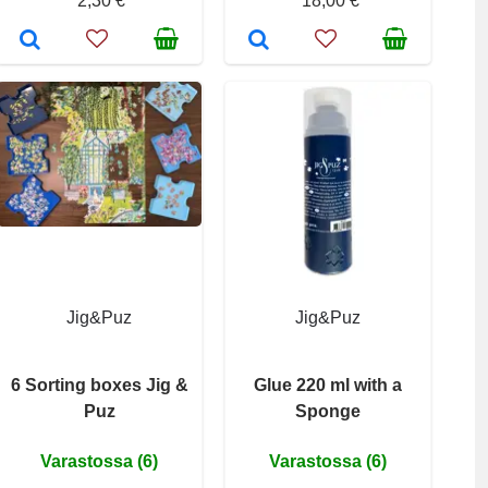
2,30 €
18,00 €
Jig&Puz
Jig&Puz
6 Sorting boxes Jig &
Glue 220 ml with a
Puz
Sponge
Varastossa (6)
Varastossa (6)