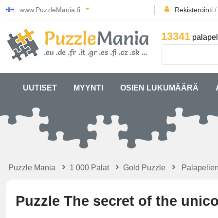
www.PuzzleMania.fi
Rekisteröinti
13341
palapel
UUTISET
MYYNTI
OSIEN LUKUMÄÄRÄ
Puzzle Mania
1 000 Palat
Gold Puzzle
Palapelien
Puzzle The secret of the unic