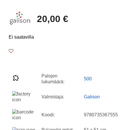
20,00 €
Ei saatavilla
Palojen
500
lukumäärä:
Valmistaja:
Galison
Koodi:
9780735367555
Palapelin mitat:
51 x 51 cm