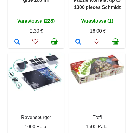
glue 100 ml
Puzzle Roll Mat up to
1000 pieces Schmidt
Varastossa (228)
Varastossa (1)
2,30 €
18,00 €
Ravensburger
Trefl
1000 Palat
1500 Palat