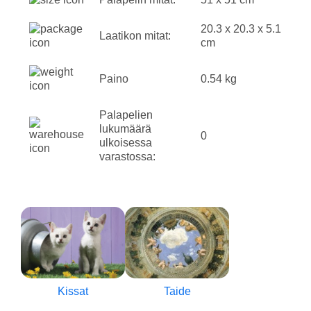
20.3 x 20.3 x 5.1
Laatikon mitat:
cm
Paino
0.54 kg
Palapelien
lukumäärä
0
ulkoisessa
varastossa:
Kissat
Taide