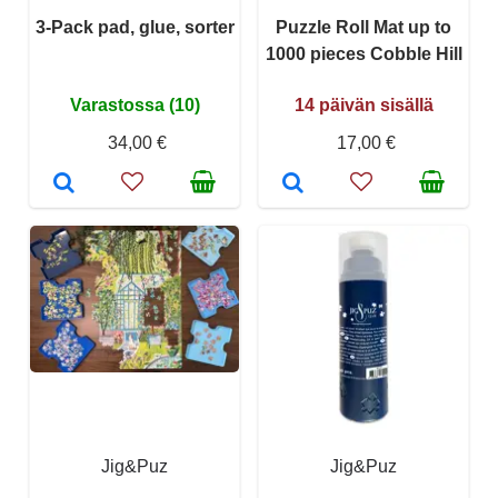
3-Pack pad, glue, sorter
Puzzle Roll Mat up to
1000 pieces Cobble Hill
Varastossa (10)
14 päivän sisällä
34,00 €
17,00 €
Jig&Puz
Jig&Puz