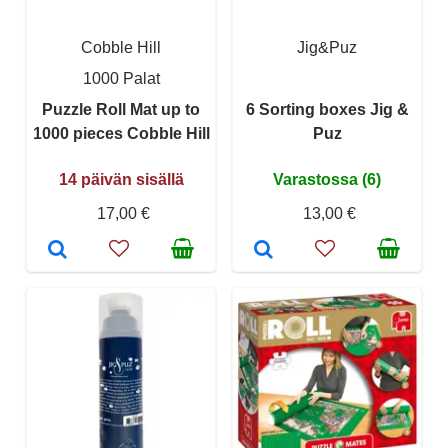
Cobble Hill
Jig&Puz
1000 Palat
Puzzle Roll Mat up to
6 Sorting boxes Jig &
1000 pieces Cobble Hill
Puz
14 päivän sisällä
Varastossa (6)
17,00 €
13,00 €