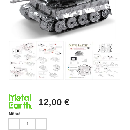
12,00 €
Määrä
1