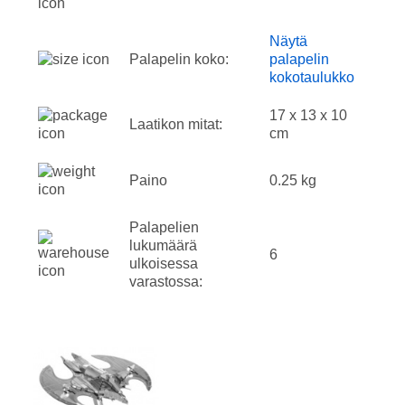
Näytä
Palapelin koko:
palapelin
kokotaulukko
17 x 13 x 10
Laatikon mitat:
cm
Paino
0.25 kg
Palapelien
lukumäärä
6
ulkoisessa
varastossa: