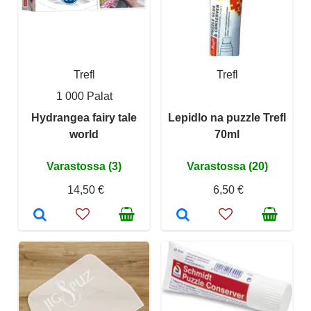
Trefl
Trefl
1 000 Palat
Hydrangea fairy tale
Lepidlo na puzzle Trefl
world
70ml
Varastossa (3)
Varastossa (20)
14,50 €
6,50 €