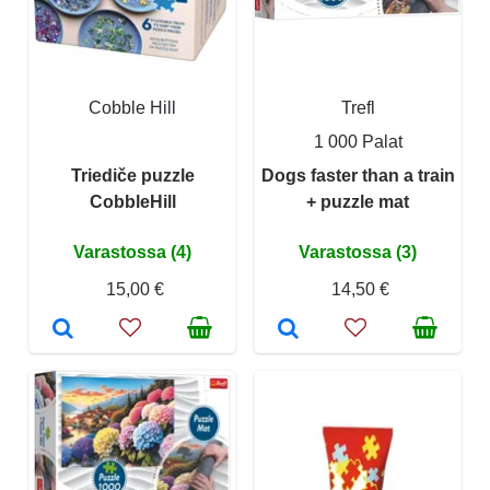
Cobble Hill
Trefl
1 000 Palat
Triediče puzzle
Dogs faster than a train
CobbleHill
+ puzzle mat
Varastossa (4)
Varastossa (3)
15,00 €
14,50 €