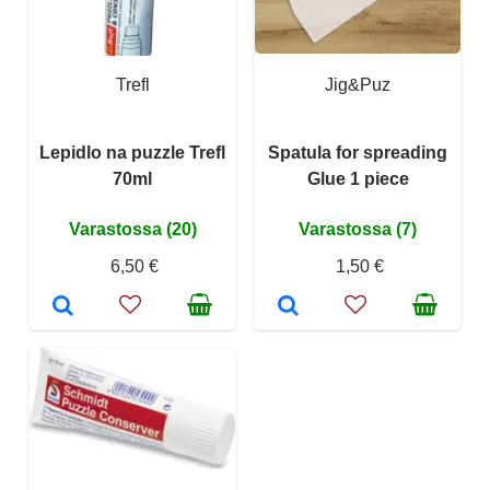
Trefl
Jig&Puz
Lepidlo na puzzle Trefl
Spatula for spreading
70ml
Glue 1 piece
Varastossa (20)
Varastossa (7)
6,50 €
1,50 €