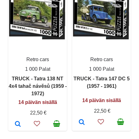
Retro cars
Retro cars
1 000 Palat
1 000 Palat
TRUCK - Tatra 138 NT
TRUCK - Tatra 147 DC 5
4x4 tahač návěsů (1959 -
(1957 - 1961)
1972)
14 päivän sisällä
14 päivän sisällä
22,50 €
22,50 €