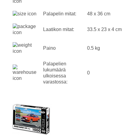
Palapelin mitat:
48 x 36 cm
Laatikon mitat:
33.5 x 23 x 4 cm
Paino
0.5 kg
Palapelien
lukumäärä
0
ulkoisessa
varastossa: