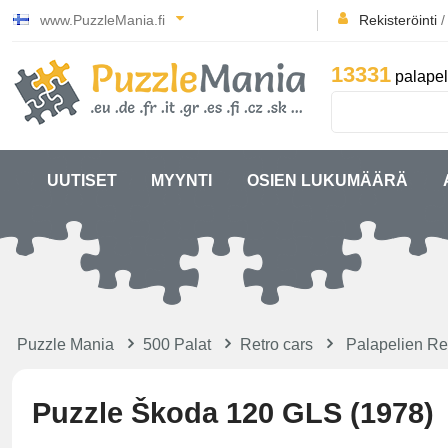
www.PuzzleMania.fi
Rekisteröinti
13331
palapel
UUTISET
MYYNTI
OSIEN LUKUMÄÄRÄ
Puzzle Mania
500 Palat
Retro cars
Palapelien Ret
Puzzle Škoda 120 GLS (1978)