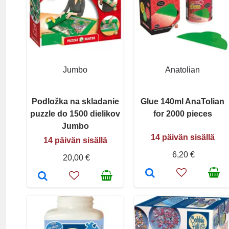
Jumbo
Anatolian
Podložka na skladanie
Glue 140ml AnaTolian
puzzle do 1500 dielikov
for 2000 pieces
Jumbo
14 päivän sisällä
14 päivän sisällä
6,20 €
20,00 €