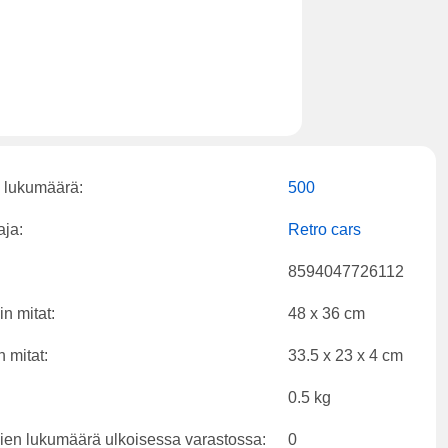
 lukumäärä:
500
aja:
Retro cars
8594047726112
n mitat:
48 x 36 cm
 mitat:
33.5 x 23 x 4 cm
0.5 kg
ien lukumäärä ulkoisessa varastossa:
0