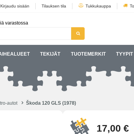
/
Kirjaudu sisään
Tilauksen tila
Tukkukauppa
To
iä varastossa
AIHEALUEET
TEKIJÄT
TUOTEMERKIT
TYYPIT
ro-autot
Škoda 120 GLS (1978)
17,00 €