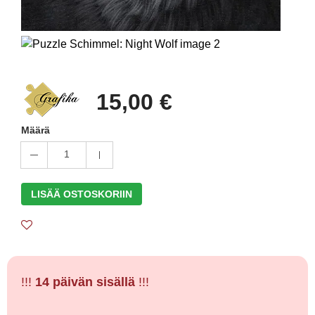
15,00 €
Määrä
1
LISÄÄ OSTOSKORIIN
!!!
14 päivän sisällä
!!!