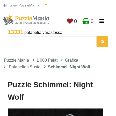
www.PuzzleMania.fi
0
0
13331
palapeliä varastossa
Puzzle Mania
1 000 Palat
Grafika
Palapelien Susia
Schimmel: Night Wolf
Puzzle Schimmel: Night
Wolf