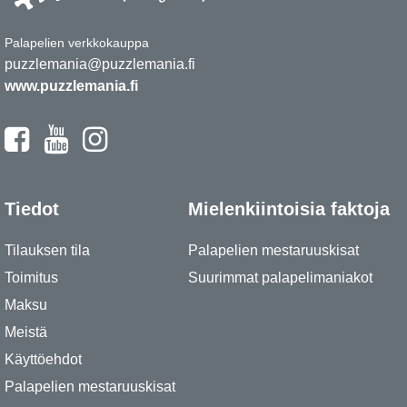
Palapelien verkkokauppa
puzzlemania@puzzlemania.fi
www.puzzlemania.fi
Tiedot
Mielenkiintoisia faktoja
Tilauksen tila
Palapelien mestaruuskisat
Toimitus
Suurimmat palapelimaniakot
Maksu
Meistä
Käyttöehdot
Palapelien mestaruuskisat