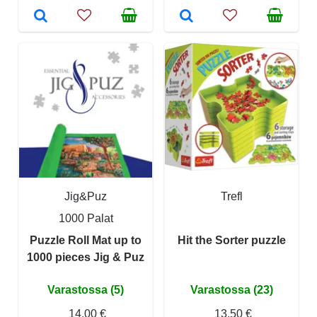
Jig&Puz
Trefl
1000 Palat
Puzzle Roll Mat up to
Hit the Sorter puzzle
1000 pieces Jig & Puz
Varastossa (5)
Varastossa (23)
14,00 €
13,50 €