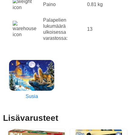
Paino
0.81 kg
Palapelien
lukumäärä
13
ulkoisessa
varastossa:
Susia
Lisävarusteet