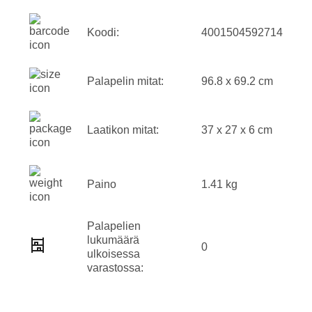
Koodi:
4001504592714
Palapelin mitat:
96.8 x 69.2 cm
Laatikon mitat:
37 x 27 x 6 cm
Paino
1.41 kg
Palapelien
lukumäärä
0
ulkoisessa
varastossa: