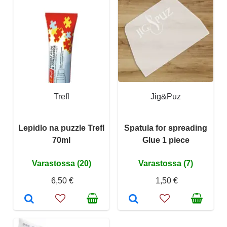
Trefl
Jig&Puz
Lepidlo na puzzle Trefl
Spatula for spreading
70ml
Glue 1 piece
Varastossa (20)
Varastossa (7)
6,50 €
1,50 €