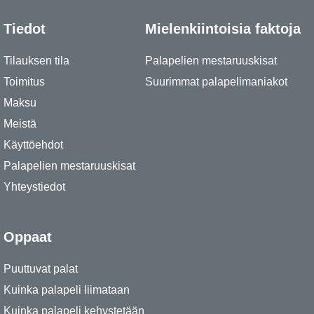
Tiedot
Mielenkiintoisia faktoja
Tilauksen tila
Palapelien mestaruuskisat
Toimitus
Suurimmat palapelimaniakot
Maksu
Meistä
Käyttöehdot
Palapelien mestaruuskisat
Yhteystiedot
Oppaat
Puuttuvat palat
Kuinka palapeli liimataan
Kuinka palapeli kehystetään