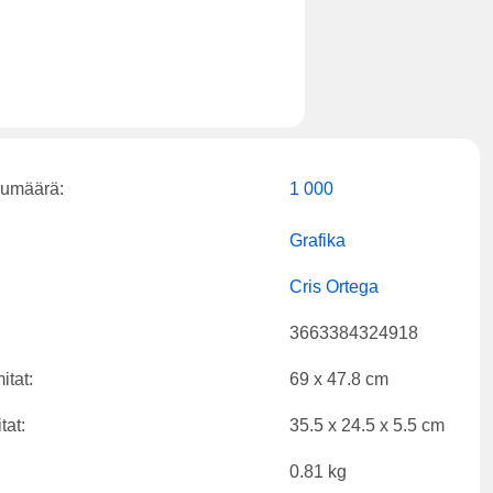
kumäärä:
1 000
Grafika
Cris Ortega
3663384324918
itat:
69 x 47.8 cm
tat:
35.5 x 24.5 x 5.5 cm
0.81 kg