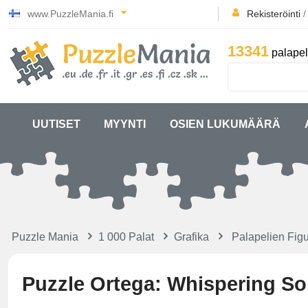
www.PuzzleMania.fi
Rekisteröinti
13341
palapel
UUTISET
MYYNTI
OSIEN LUKUMÄÄRÄ
Puzzle Mania
1 000 Palat
Grafika
Palapelien Figu
Puzzle Ortega: Whispering S