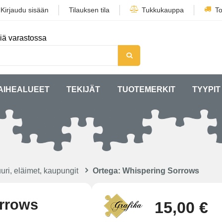
/
Kirjaudu sisään
Tilauksen tila
Tukkukauppa
To
iä varastossa
AIHEALUEET
TEKIJÄT
TUOTEMERKIT
TYYPIT
uri, eläimet, kaupungit
Ortega: Whispering Sorrows
orrows
15,00 €