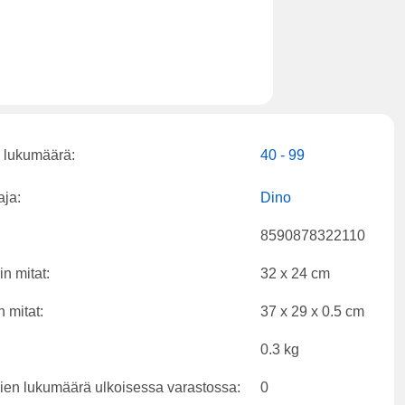
 lukumäärä:
40 - 99
aja:
Dino
8590878322110
n mitat:
32 x 24 cm
 mitat:
37 x 29 x 0.5 cm
0.3 kg
ien lukumäärä ulkoisessa varastossa:
0