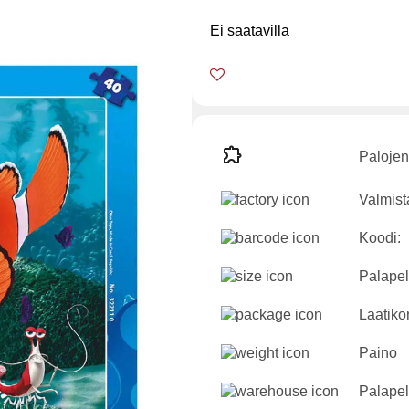
Ei saatavilla
Palojen
Valmist
Koodi:
Palapeli
Laatikon
Paino
Palapel