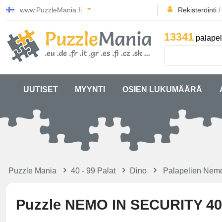
www.PuzzleMania.fi
Rekisteröinti
13341
palapel
UUTISET
MYYNTI
OSIEN LUKUMÄÄRÄ
Puzzle Mania
40 - 99 Palat
Dino
Palapelien Nem
Puzzle NEMO IN SECURITY 40