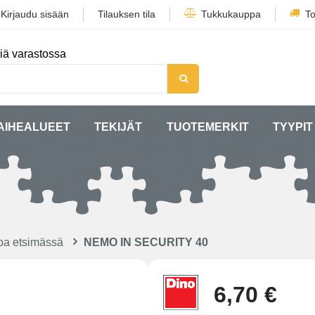
/
Kirjaudu sisään
Tilauksen tila
Tukkukauppa
To
iä varastossa
AIHEALUEET
TEKIJÄT
TUOTEMERKIT
TYYPIT
oa etsimässä
NEMO IN SECURITY 40
6,70 €