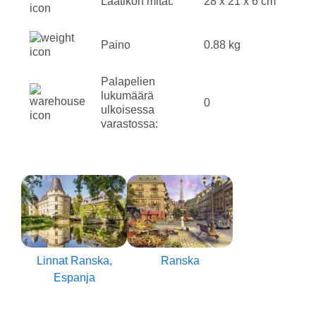
Laatikon mitat:
28 x 21 x 6 cm
Paino
0.88 kg
Palapelien
lukumäärä
0
ulkoisessa
varastossa:
Linnat Ranska,
Ranska
Espanja