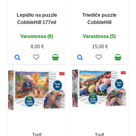
Lepidlo na puzzle
Triediče puzzle
CobbleHill 177ml
CobbleHill
Varastossa (6)
Varastossa (5)
8,00 €
15,00 €
Trefl
Trefl