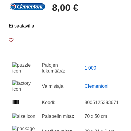
8,00 €
Ei saatavilla
Palojen
1 000
lukumäärä:
Valmistaja:
Clementoni
Koodi:
8005125393671
Palapelin mitat:
70 x 50 cm