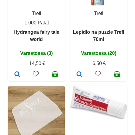
Trefl
Trefl
1 000 Palat
Hydrangea fairy tale
Lepidlo na puzzle Trefl
world
70ml
Varastossa (3)
Varastossa (20)
14,50 €
6,50 €