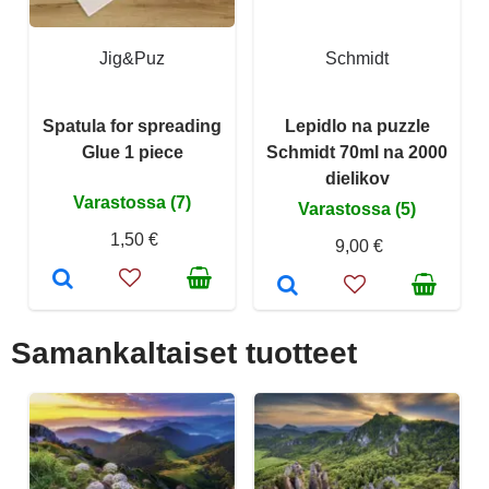
Jig&Puz
Schmidt
Spatula for spreading
Lepidlo na puzzle
Glue 1 piece
Schmidt 70ml na 2000
dielikov
Varastossa (7)
Varastossa (5)
1,50 €
9,00 €
Samankaltaiset tuotteet