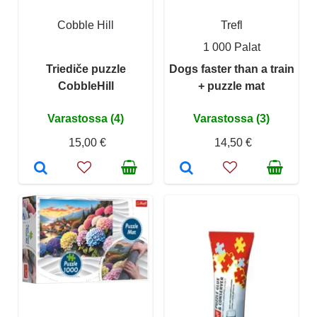
Cobble Hill
Trefl
1 000 Palat
Triediče puzzle
Dogs faster than a train
CobbleHill
+ puzzle mat
Varastossa (4)
Varastossa (3)
15,00 €
14,50 €