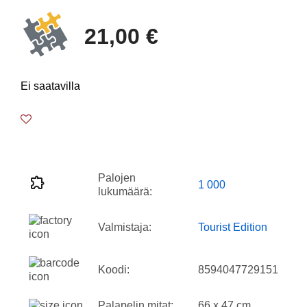
21,00 €
Ei saatavilla
Palojen
1 000
lukumäärä:
Valmistaja:
Tourist Edition
Koodi:
8594047729151
Palapelin mitat:
66 x 47 cm