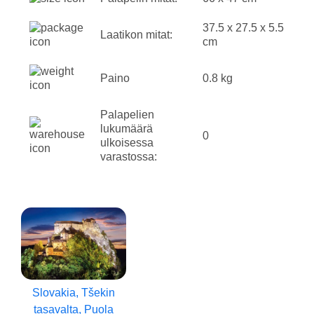
37.5 x 27.5 x 5.5
Laatikon mitat:
cm
Paino
0.8 kg
Palapelien
lukumäärä
0
ulkoisessa
varastossa:
Slovakia, Tšekin
tasavalta, Puola