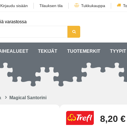
/
Kirjaudu sisään
Tilauksen tila
Tukkukauppa
To
iä varastossa
AIHEALUEET
TEKIJÄT
TUOTEMERKIT
TYYPIT
a
Magical Santorini
8,20 €