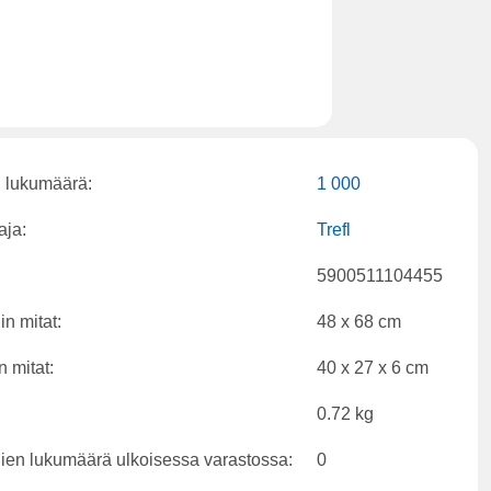
 lukumäärä:
1 000
aja:
Trefl
5900511104455
in mitat:
48 x 68 cm
n mitat:
40 x 27 x 6 cm
0.72 kg
ien lukumäärä ulkoisessa varastossa:
0