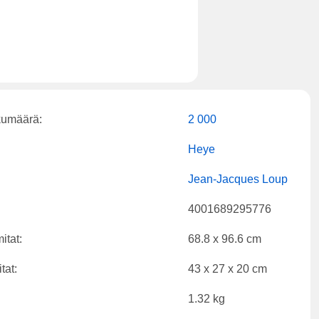
kumäärä:
2 000
Heye
Jean-Jacques Loup
4001689295776
itat:
68.8 x 96.6 cm
tat:
43 x 27 x 20 cm
1.32 kg