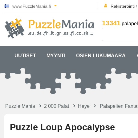
www.PuzzleMania.fi
Rekisteröinti
13341
palapel
UUTISET
MYYNTI
OSIEN LUKUMÄÄRÄ
Puzzle Mania
2 000 Palat
Heye
Palapelien Fanta
Puzzle Loup Apocalypse