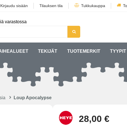
/
Kirjaudu sisään
Tilauksen tila
Tukkukauppa
To
iä varastossa
AIHEALUEET
TEKIJÄT
TUOTEMERKIT
TYYPIT
sia
Loup Apocalypse
28,00 €