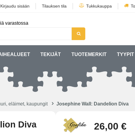
/
Kirjaudu sisään
Tilauksen tila
Tukkukauppa
To
iä varastossa
AIHEALUEET
TEKIJÄT
TUOTEMERKIT
TYYPIT
uri, eläimet, kaupungit
Josephine Wall: Dandelion Diva
lion Diva
26,00 €