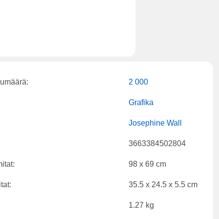
kumäärä:
2 000
Grafika
Josephine Wall
3663384502804
itat:
98 x 69 cm
tat:
35.5 x 24.5 x 5.5 cm
1.27 kg