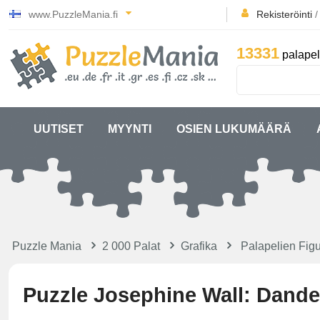
www.PuzzleMania.fi
Rekisteröinti
13331
palapel
UUTISET
MYYNTI
OSIEN LUKUMÄÄRÄ
Puzzle Mania
2 000 Palat
Grafika
Palapelien Figu
Puzzle Josephine Wall: Dande