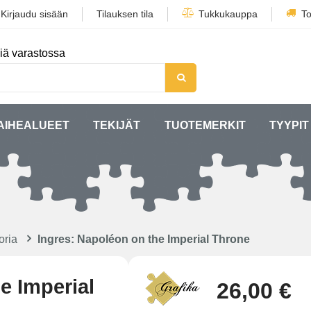
/
Kirjaudu sisään
Tilauksen tila
Tukkukauppa
To
iä varastossa
AIHEALUEET
TEKIJÄT
TUOTEMERKIT
TYYPIT
oria
Ingres: Napoléon on the Imperial Throne
e Imperial
26,00 €