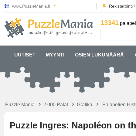
www.PuzzleMania.fi
Rekisteröinti
13341
palapel
UUTISET
MYYNTI
OSIEN LUKUMÄÄRÄ
Puzzle Mania
2 000 Palat
Grafika
Palapelien Hist
Puzzle Ingres: Napoléon on th