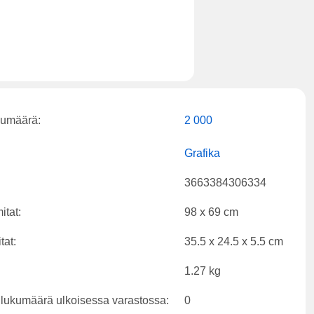
kumäärä:
2 000
Grafika
3663384306334
itat:
98 x 69 cm
tat:
35.5 x 24.5 x 5.5 cm
1.27 kg
 lukumäärä ulkoisessa varastossa:
0