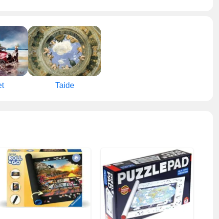
et
Taide