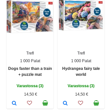
Trefl
Trefl
1 000 Palat
1 000 Palat
Dogs faster than a train
Hydrangea fairy tale
+ puzzle mat
world
Varastossa (3)
Varastossa (3)
14,50 €
14,50 €