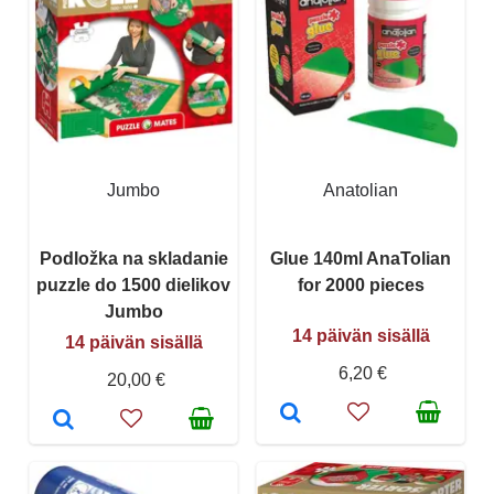
Jumbo
Anatolian
Podložka na skladanie
Glue 140ml AnaTolian
puzzle do 1500 dielikov
for 2000 pieces
Jumbo
14 päivän sisällä
14 päivän sisällä
6,20 €
20,00 €