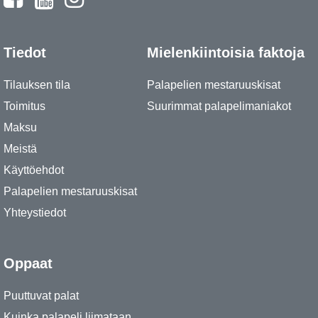
Tiedot
Mielenkiintoisia faktoja
Tilauksen tila
Palapelien mestaruuskisat
Toimitus
Suurimmat palapelimaniakot
Maksu
Meistä
Käyttöehdot
Palapelien mestaruuskisat
Yhteystiedot
Oppaat
Puuttuvat palat
Kuinka palapeli liimataan