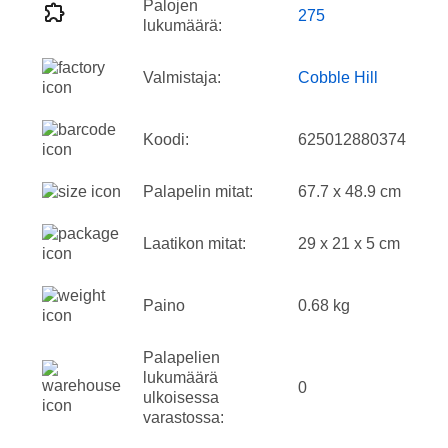
Palojen
275
lukumäärä:
Valmistaja:
Cobble Hill
Koodi:
625012880374
Palapelin mitat:
67.7 x 48.9 cm
Laatikon mitat:
29 x 21 x 5 cm
Paino
0.68 kg
Palapelien
lukumäärä
0
ulkoisessa
varastossa: