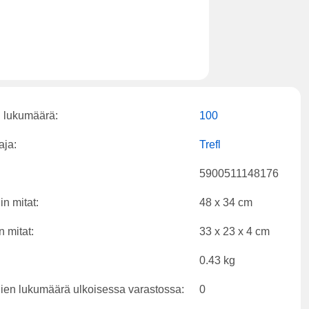
 lukumäärä:
100
aja:
Trefl
5900511148176
in mitat:
48 x 34 cm
n mitat:
33 x 23 x 4 cm
0.43 kg
ien lukumäärä ulkoisessa varastossa:
0