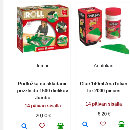
Jumbo
Anatolian
Podložka na skladanie
Glue 140ml AnaTolian
puzzle do 1500 dielikov
for 2000 pieces
Jumbo
14 päivän sisällä
14 päivän sisällä
6,20 €
20,00 €