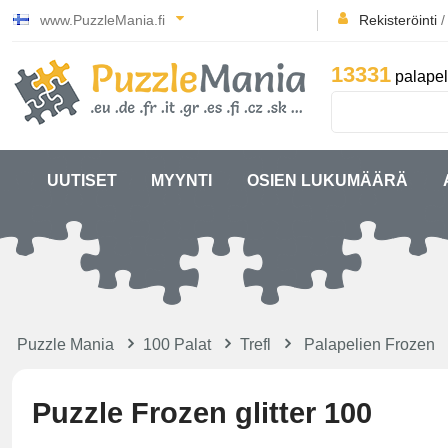
www.PuzzleMania.fi
Rekisteröinti
13331
palapel
UUTISET
MYYNTI
OSIEN LUKUMÄÄRÄ
Puzzle Mania
100 Palat
Trefl
Palapelien Frozen
Puzzle Frozen glitter 100