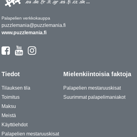
Palapelien verkkokauppa
puzzlemania@puzzlemania.fi
www.puzzlemania.fi
Tiedot
Mielenkiintoisia faktoja
Tilauksen tila
Palapelien mestaruuskisat
Toimitus
Suurimmat palapelimaniakot
Maksu
Meistä
Käyttöehdot
Palapelien mestaruuskisat