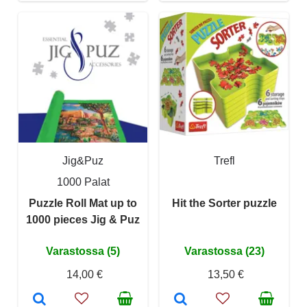
Jig&Puz
Trefl
1000 Palat
Puzzle Roll Mat up to
Hit the Sorter puzzle
1000 pieces Jig & Puz
Varastossa (5)
Varastossa (23)
14,00 €
13,50 €