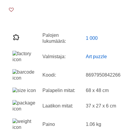
Palojen
1 000
lukumäärä:
Valmistaja:
Art puzzle
Koodi:
8697950842266
Palapelin mitat:
68 x 48 cm
Laatikon mitat:
37 x 27 x 6 cm
Paino
1.06 kg