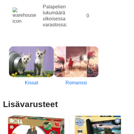
Palapelien
lukumäärä
0
ulkoisessa
varastossa:
Kissat
Romanssi
Lisävarusteet