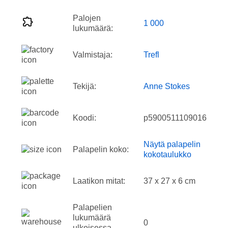
Palojen
1 000
lukumäärä:
Valmistaja:
Trefl
Tekijä:
Anne Stokes
Koodi:
p5900511109016
Näytä palapelin
Palapelin koko:
kokotaulukko
Laatikon mitat:
37 x 27 x 6 cm
Palapelien
lukumäärä
0
ulkoisessa