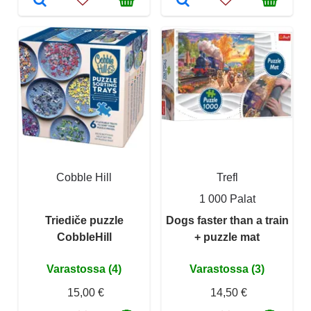
Cobble Hill
Trefl
1 000 Palat
Triediče puzzle
Dogs faster than a train
CobbleHill
+ puzzle mat
Varastossa (4)
Varastossa (3)
15,00 €
14,50 €