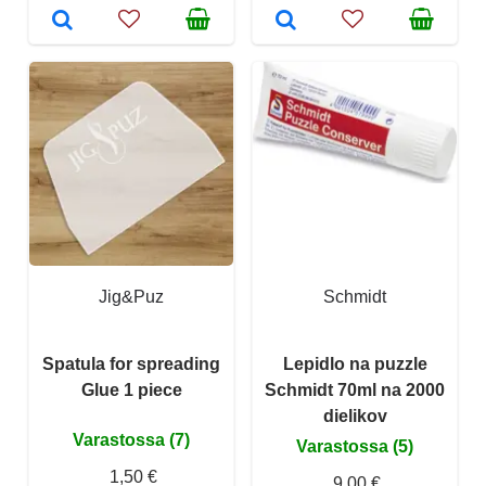
Jig&Puz
Schmidt
Spatula for spreading
Lepidlo na puzzle
Glue 1 piece
Schmidt 70ml na 2000
dielikov
Varastossa (7)
Varastossa (5)
1,50 €
9,00 €