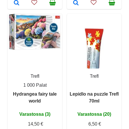
Trefl
Trefl
1 000 Palat
Hydrangea fairy tale
Lepidlo na puzzle Trefl
world
70ml
Varastossa (3)
Varastossa (20)
14,50 €
6,50 €